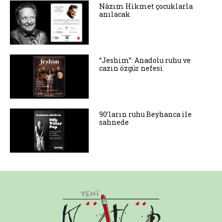
Nâzım Hikmet çocuklarla
anılacak
“Jeshim”: Anadolu ruhu ve
cazın özgür nefesi
90’ların ruhu Beyhanca ile
sahnede