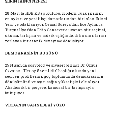
ŞİİRİN İKİNCİ NEFESİ
28 Mart’ta HDB Kitap Kulübü, modern Türk şiirinin
en aykırı ve yenilikçi damarlarından biri olan İkinci
Yeni’ye odaklanıyor. Cemal Süreya’dan Ece Ayhan’a,
Turgut Uyar’dan Edip Cansever’e uzanan şiir seçkisi,
okuma, tartışma ve müzik eşliğinde, dilin sınırlarını
zorlayan bir estetik deneyime dönüşüyor.
DEMOKRASİNİN BUGÜNÜ
25 Nisan’da sosyolog ve siyaset bilimci Dr. Özgür
Özvatan, “Her oy önemlidir” başlığı altında yeni
seçmen profillerini, göç toplumunda demokrasinin
dönüşümünü ve aşırı sağın yükselişini ele alıyor.
Akademik bir çerçeve, kamusal bir tartışmayla
buluşuyor.
VİCDANIN SAHNEDEKİ YÜZÜ