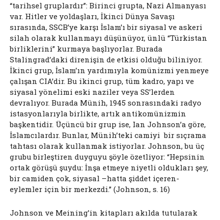
“tarihsel gruplardır”: Birinci grupta, Nazi Almanyası
var. Hitler ve yoldaşları, İkinci Dünya Savaşı
sırasında, SSCB’ye karşı İslam’ı bir siyasal ve askeri
silah olarak kullanmayı düşünüyor, ünlü “Türkistan
birliklerini” kurmaya başlıyorlar. Burada
Stalingrad’daki direnişin de etkisi olduğu biliniyor.
İkinci grup, İslam’ın yardımıyla komünizmi yenmeye
çalışan CIA’dir. Bu ikinci grup, tüm kadro, yapı ve
siyasal yönelimi eski naziler veya SS’lerden
devralıyor. Burada Münih, 1945 sonrasındaki radyo
istasyonlarıyla birlikte, artık antikomünizmin
başkentidir. Üçüncü bir grup ise, Ian Johnson’a göre,
İslamcılardır. Bunlar, Münih’teki camiyi bir sıçrama
tahtası olarak kullanmak istiyorlar. Johnson, bu üç
grubu birleştiren duyguyu şöyle özetliyor: “Hepsinin
ortak görüşü şuydu: İnşa etmeye niyetli oldukları şey,
bir camiden çok, siyasal –hatta şiddet içeren-
eylemler için bir merkezdi.” (Johnson, s. 16)
Johnson ve Meining’in kitapları akılda tutularak