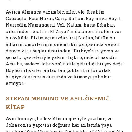
Ayrıca Almanca yazım biçimleriyle, Ibrahim
Gacaoglu, Rusi Nazar, Garip Sultan, Baymirza Hayit,
Nurredin Namangani, Veli Kajum, hatta Erbakan
ailesinden İbrahim El Zayat’ın da önemli rolleri var
bu öyküde. Bizim açımızdan trajik olan, bütün bu
adların, ömürlerinin önemli bir parçasında ve son
derece kirli bağlar üzerinden, Türkiye’nin şoven ve
şeriatçı çevreleriyle yakın ilişki içinde olmasıdır.
Ama bu, sadece Johnson’ın dile getirdiği bir şey değil.
Böylesi ilişkiler, anlaşılan çoktan bir tür ortak
bilgiye dönüşmüş durumda ve kimseyi rahatsız
etmiyor…
STEFAN MEINING VE ASIL ÖNEMLİ
KİTAP
Aynı konuyu, bu kez Alman gözüyle yazılmış ve
Johnson’ın yapıtını doğrusu her anlamda yaya
bırakan “Eine Moschee in Deutschland” (Almanya’da