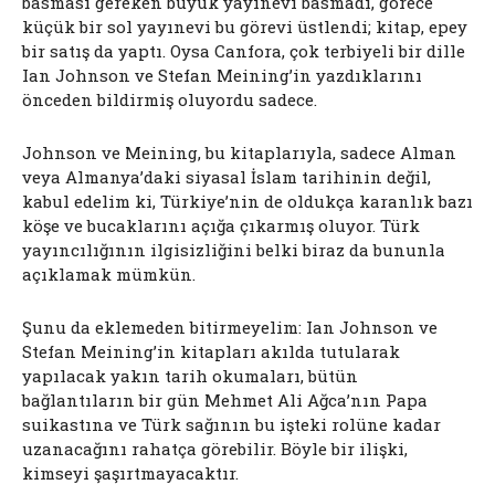
basması gereken büyük yayınevi basmadı, görece
küçük bir sol yayınevi bu görevi üstlendi; kitap, epey
bir satış da yaptı. Oysa Canfora, çok terbiyeli bir dille
Ian Johnson ve Stefan Meining’in yazdıklarını
önceden bildirmiş oluyordu sadece.
Johnson ve Meining, bu kitaplarıyla, sadece Alman
veya Almanya’daki siyasal İslam tarihinin değil,
kabul edelim ki, Türkiye’nin de oldukça karanlık bazı
köşe ve bucaklarını açığa çıkarmış oluyor. Türk
yayıncılığının ilgisizliğini belki biraz da bununla
açıklamak mümkün.
Şunu da eklemeden bitirmeyelim: Ian Johnson ve
Stefan Meining’in kitapları akılda tutularak
yapılacak yakın tarih okumaları, bütün
bağlantıların bir gün Mehmet Ali Ağca’nın Papa
suikastına ve Türk sağının bu işteki rolüne kadar
uzanacağını rahatça görebilir. Böyle bir ilişki,
kimseyi şaşırtmayacaktır.