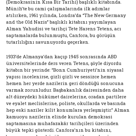
(Demokrasinin Kısa Bir Tarihi) başlıklı kitabında.
Münih’te bu cami çalışmalarında ilk adımlar
atılırken, 1961 yılında, Londra’da “The New Germany
and the Old Nazis” başlıklı kitabını yayımlayan
Alman Yahudisi ve tarihçi Tete Harens Tetens, acı
saptamalarda bulunmuştu, Canfora, bu görüşün
tutarlılığını savunuyordu geçerken.
1933’de Almanya’dan kaçıp 1945 sonrasında ABD
üniversitelerinde ders veren Tetens, şöyle diyordu
kitabın bir yerinde: “Bonn Cumhuriyeti’nin siyasal
yapısı incelenirse, gizli gizli ve sessizce hemen
hemen her yerde nazilerin geri döndüğü sonucuna
varmak zorunludur. Başbakanlık dairesinden daha
alt düzeydeki hükümet dairelerine, oradan partilere
ve eyalet meclislerine, poliste, okullarda ve basında
hep eski naziler kilit konumlara yerleşmiştir.” Alman
kamuoyu nazilerin elinde kurulan demokrasi
saptamasına muhafazakâr tarihçileri üzerinden
büyük tepki gösterdi. Canfora’nın bu kitabını,