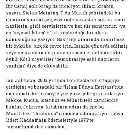
Bir Cami) adlı kitap da inceliyor. İkinci kitabın
yazarı, Stefan Meining. O da Münih şehrindeki bu
caminin yapımı çerçevesinde, savaştan sonra, nasıl
nazilerin, gizli servislerin ve her tür şeriatçının -ya
da “siyasal İslam’ın”- at koşturduğu bir alana
dönüştüğünü yazıyor: Basitliği oranında inanılmaz
bir öykü bu, birçok çevre için. Israrla göz ardı edilmiş
veya en azından ön plana çıkması engellenmiş bir
öykü: Kötü niyetliler “demokrasiye eski nazilerin
yardımı” diye de okuyabilir.
Ian Johnson, 2003 yılında Londra’da bir kitapçıya
girdiğini ve buradaki bir “İslam Dünya Haritası”nda
en önemli dört camiyle yüz yüze geldiğini anlatıyor.
Mekke, Kudüs, İstanbul ve Münih’teki camilerdir
bunlar. Johnson, kitabının adını da işte bu
Münih’teki “dördüncü” camiden ödünç alıyor. Libya
lideri Kaddafi’nin ödemeleriyle 1973’te
tamamlanabilen camiden…