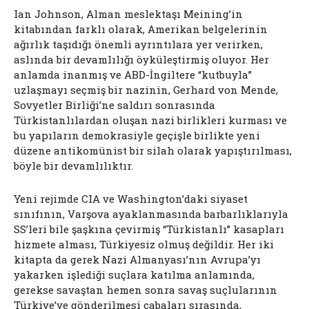
Ian Johnson, Alman meslektaşı Meining’in
kitabından farklı olarak, Amerikan belgelerinin
ağırlık taşıdığı önemli ayrıntılara yer verirken,
aslında bir devamlılığı öyküleştirmiş oluyor. Her
anlamda inanmış ve ABD-İngiltere “kutbuyla”
uzlaşmayı seçmiş bir nazinin, Gerhard von Mende,
Sovyetler Birliği’ne saldırı sonrasında
Türkistanlılardan oluşan nazi birlikleri kurması ve
bu yapıların demokrasiyle geçişle birlikte yeni
düzene antikomünist bir silah olarak yapıştırılması,
böyle bir devamlılıktır.
Yeni rejimde CIA ve Washington’daki siyaset
sınıfının, Varşova ayaklanmasında barbarlıklarıyla
SS’leri bile şaşkına çevirmiş “Türkistanlı” kasapları
hizmete alması, Türkiyesiz olmuş değildir. Her iki
kitapta da gerek Nazi Almanyası’nın Avrupa’yı
yakarken işlediği suçlara katılma anlamında,
gerekse savaştan hemen sonra savaş suçlularının
Türkiye’ye gönderilmesi çabaları sırasında,