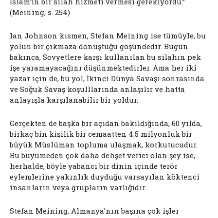
İslam’ın bir silah hizmeti vermesi gerekiyordu.”
(Meining, s. 254)
Ian Johnson kısmen, Stefan Meining ise tümüyle, bu
yolun bir çıkmaza dönüştüğü göşündedir. Bugün
bakınca, Sovyetlere karşı kullanılan bu silahın pek
işe yaramayacağını düşünmektedirler. Ama her iki
yazar için de, bu yol, İkinci Dünya Savaşı sonrasında
ve Soğuk Savaş koşulllarında anlaşılır ve hatta
anlayışla karşılanabilir bir yoldur.
Gerçekten de başka bir açıdan bakıldığında, 60 yılda,
birkaç bin kişilik bir cemaatten 4.5 milyonluk bir
büyük Müslüman topluma ulaşmak, korkutucudur.
Bu büyümeden çok daha dehşet verici olan şey ise,
herhalde, böyle yabancı bir dinin içinde terör
eylemlerine yakınlık duyduğu varsayılan köktenci
insanların veya grupların varlığıdır.
Stefan Meining, Almanya’nın başına çok işler