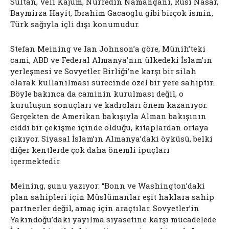
Sultan, Veli Kajum, Nurredin Namangani, Rusi Nasar,
Baymirza Hayit, Ibrahim Gacaoglu gibi birçok ismin,
Türk sağıyla içli dışı konumudur.
Stefan Meining ve Ian Johnson’a göre, Münih’teki
cami, ABD ve Federal Almanya’nın ülkedeki İslam’ın
yerleşmesi ve Sovyetler Birliği’ne karşı bir silah
olarak kullanılması sürecinde özel bir yere sahiptir.
Böyle bakınca da caminin kurulması değil, o
kuruluşun sonuçları ve kadroları önem kazanıyor.
Gerçekten de Amerikan bakışıyla Alman bakışının
ciddi bir çekişme içinde olduğu, kitaplardan ortaya
çıkıyor. Siyasal İslam’ın Almanya’daki öyküsü, belki
diğer kentlerde çok daha önemli ipuçları
içermektedir.
Meining, şunu yazıyor: “Bonn ve Washington’daki
plan sahipleri için Müslümanlar eşit haklara sahip
partnerler değil, amaç için araçtılar. Sovyetler’in
Yakındoğu’daki yayılma siyasetine karşı mücadelede