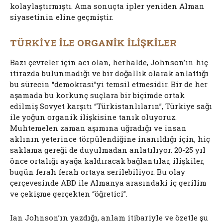
kolaylaştırmıştı. Ama sonuçta ipler yeniden Alman
siyasetinin eline geçmiştir.
TÜRKİYE İLE ORGANİK İLİŞKİLER
Bazı çevreler için acı olan, herhalde, Johnson’ın hiç
itirazda bulunmadığı ve bir doğallık olarak anlattığı
bu sürecin “demokrasi”yi temsil etmesidir. Bir de her
aşamada bu korkunç suçlara bir biçimde ortak
edilmiş Sovyet karşıtı “Türkistanlıların”, Türkiye sağı
ile yoğun organik ilişkisine tanık oluyoruz.
Muhtemelen zaman aşımına uğradığı ve insan
aklının yeterince törpülendiğine inanıldığı için, hiç
saklama gereği de duyulmadan anlatılıyor. 20-25 yıl
önce ortalığı ayağa kaldıracak bağlantılar, ilişkiler,
bugün ferah ferah ortaya serilebiliyor. Bu olay
çerçevesinde ABD ile Almanya arasındaki iç gerilim
ve çekişme gerçekten “öğretici”.
Ian Johnson’ın yazdığı, anlam itibariyle ve özetle şu