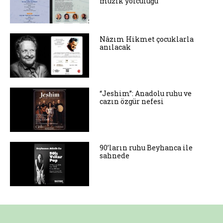
müzik yolculuğu
Nâzım Hikmet çocuklarla
anılacak
“Jeshim”: Anadolu ruhu ve
cazın özgür nefesi
90’ların ruhu Beyhanca ile
sahnede