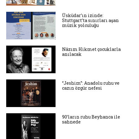
Üsküdar’ın izinde:
Stuttgart’ta sınırları aşan
müzik yolculuğu
Nâzım Hikmet çocuklarla
anılacak
“Jeshim”: Anadolu ruhu ve
cazın özgür nefesi
90’ların ruhu Beyhanca ile
sahnede