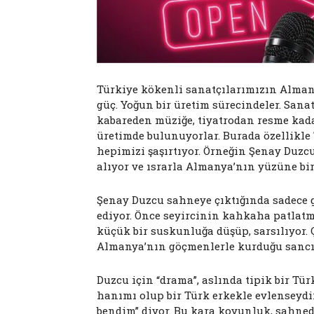
Türkiye kökenli sanatçılarımızın Alman
güç. Yoğun bir üretim sürecindeler. Sana
kabareden müziğe, tiyatrodan resme kad
üretimde bulunuyorlar. Burada özellikle
hepimizi şaşırtıyor. Örneğin Şenay Duzcu
alıyor ve ısrarla Almanya’nın yüzüne bi
Şenay Duzcu sahneye çıktığında sadece gü
ediyor. Önce seyircinin kahkaha patlatm
küçük bir suskunluğa düşüp, sarsılıyor. 
Almanya’nın göçmenlerle kurduğu sancılı
Duzcu için “drama”, aslında tipik bir Tür
hanımı olup bir Türk erkekle evlenseyd
bendim” diyor. Bu kara koyunluk, sahn