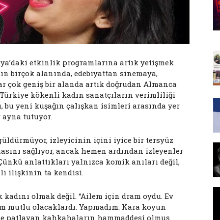
ya’daki etkinlik programlarına artık yetişmek
tın birçok alanında, edebiyattan sinemaya,
ar çok geniş bir alanda artık doğrudan Almanca
 Türkiye kökenli kadın sanatçıların verimliliği
, bu yeni kuşağın çalışkan isimleri arasında yer
r ayna tutuyor.
ldürmüyor, izleyicinin içini iyice bir tersyüz
asını sağlıyor, ancak hemen ardından izleyenler
Çünkü anlattıkları yalnızca komik anıları değil,
 ilişkinin ta kendisi.
k kadını olmak değil. “Ailem için dram oydu. Ev
im mutlu olacaklardı. Yapmadım. Kara koyun
ede patlayan kahkahaların hammaddesi olmuş.