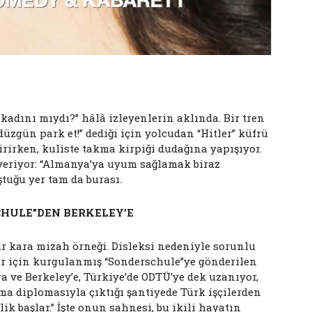
 kadını mıydı?” hâlâ izleyenlerin aklında. Bir tren
düzgün park et!” dediği için yolcudan “Hitler” küfrü
irirken, kuliste takma kirpiği dudağına yapışıyor.
veriyor: “Almanya’ya uyum sağlamak biraz
ştuğu yer tam da burası.
CHULE”DEN BERKELEY’E
ir kara mizah örneği. Disleksi nedeniyle sorunlu
r için kurgulanmış “Sonderschule”ye gönderilen
 ve Berkeley’e, Türkiye’de ODTÜ’ye dek uzanıyor,
a diplomasıyla çıktığı şantiyede Türk işçilerden
izlik başlar.” İşte onun sahnesi, bu ikili hayatın