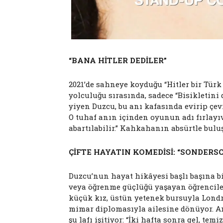
“BANA HİTLER DEDİLER”
2021’de sahneye koyduğu “Hitler bir Türk
yolculuğu sırasında, sadece “Bisikletini 
yiyen Duzcu, bu anı kafasında evirip çev
O tuhaf anın içinden oyunun adı fırlayı
abartılabilir.” Kahkahanın absürtle bulu
ÇİFTE HAYATIN KOMEDİSİ: “SONDERS
Duzcu’nun hayat hikâyesi başlı başına b
veya öğrenme güçlüğü yaşayan öğrencile
küçük kız, üstün yetenek bursuyla Londra
mimar diplomasıyla ailesine dönüyor. Am
şu lafı işitiyor: “İki hafta sonra gel, tem