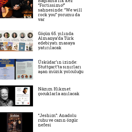
Bağlama ilk kez
“Fortissimo!”
sahnesinde: “We will
rock you” yorumu da
var
Göçün 65. yılında
Almanya’da Türk
edebiyatı masaya
yatırılacak
Üsküdar’ın izinde:
Stuttgart’ta sınırları
aşan müzik yolculuğu
Nâzım Hikmet
çocuklarla anılacak
“Jeshim”: Anadolu
ruhu ve cazın özgür
nefesi