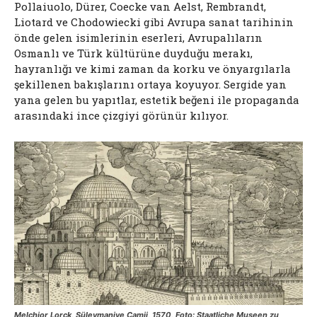
Pollaiuolo, Dürer, Coecke van Aelst, Rembrandt,
Liotard ve Chodowiecki gibi Avrupa sanat tarihinin
önde gelen isimlerinin eserleri, Avrupalıların
Osmanlı ve Türk kültürüne duyduğu merakı,
hayranlığı ve kimi zaman da korku ve önyargılarla
şekillenen bakışlarını ortaya koyuyor. Sergide yan
yana gelen bu yapıtlar, estetik beğeni ile propaganda
arasındaki ince çizgiyi görünür kılıyor.
Melchior Lorck, Süleymaniye Camii, 1570, Foto: Staatliche Museen zu