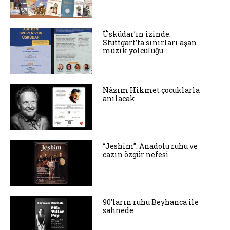
Üsküdar’ın izinde:
Stuttgart’ta sınırları aşan
müzik yolculuğu
Nâzım Hikmet çocuklarla
anılacak
“Jeshim”: Anadolu ruhu ve
cazın özgür nefesi
90’ların ruhu Beyhanca ile
sahnede