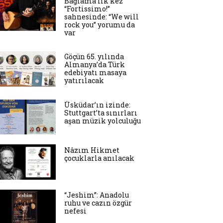
Bağlama ilk kez
“Fortissimo!”
sahnesinde: “We will
rock you” yorumu da
var
Göçün 65. yılında
Almanya’da Türk
edebiyatı masaya
yatırılacak
Üsküdar’ın izinde:
Stuttgart’ta sınırları
aşan müzik yolculuğu
Nâzım Hikmet
çocuklarla anılacak
“Jeshim”: Anadolu
ruhu ve cazın özgür
nefesi