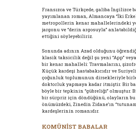
Fransızca ve Türkçede, galiba İngilizce b
yayımlanan roman, Almancaya “İki Erkek 
metropollerin kenar mahallelerindeki yok
jargonu ve “derin argosuyla” anlatabildi
ettiğini söyleyebiliriz.
Sonunda adının Azad olduğunu öğrendiğ
klasik taksicilik değil şu yeni “App” vey
bir kenar mahalleli: Travmalarını, şizofr
Küçük kardeşi hastabakıcıdır ve Suriyeli
çoğunluk toplumunun dirsekleriyle birle
doktorluk yapmaya kadar itmiştir. Bir b
böyle bir tepkinin “gübreliği” olmuştur. 
bir sürpriz için döndüğünü, olayların bu
önümüzdeki, Zinedin Zidane’ın “tutuna
kardeşlerinin romanıdır.
KOMÜNİST BABALAR