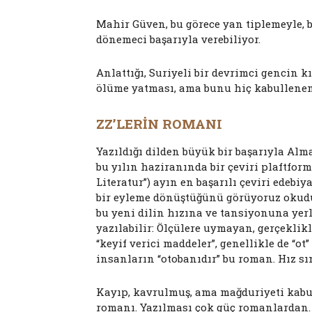
Mahir Güven, bu görece yan tiplemeyle, b
dönemeci başarıyla verebiliyor.
Anlattığı, Suriyeli bir devrimci gencin k
ölüme yatması, ama bunu hiç kabullenemem
ZZ’LERİN ROMANI
Yazıldığı dilden büyük bir başarıyla Alm
bu yılın haziranında bir çeviri plaftfor
Literatur”) ayın en başarılı çeviri edebiy
bir eyleme dönüştüğünü görüyoruz okuduk
bu yeni dilin hızına ve tansiyonuna yerl
yazılabilir: Ölçülere uymayan, gerçeklik
“keyif verici maddeler”, genellikle de “o
insanların “otobanıdır” bu roman. Hız s
Kayıp, kavrulmuş, ama mağduriyeti kabul
romanı. Yazılması çok güç romanlardan. 