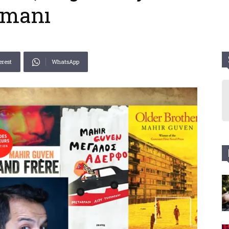
romanı
erest
WhatsApp