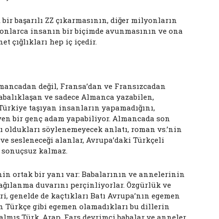
 bir başarılı ZZ çıkarmasının, diğer milyonların
lyonlarca insanın bir biçimde avunmasının ve ona
t çığlıkları hep iç içedir.
lmancadan değil, Fransa’dan ve Fransızcadan
labalıklaşan ve sadece Almanca yazabilen,
Türkiye taşıyan insanların yapamadığını,
en bir genç adam yapabiliyor. Almancada son
ı oldukları söylenemeyecek anlatı, roman vs.’nin
 ve sesleneceği alanlar, Avrupa’daki Türkçeli
u sonuçsuz kalmaz.
nin ortak bir yanı var: Babalarının ve annelerinin
şağılanma duvarını perçinliyorlar. Özgürlük ve
ri, genelde de kaçtıkları Batı Avrupa’nın egemen
n Türkçe gibi egemen olamadıkları bu dillerin
almış Türk, Arap, Fars devrimci babalar ve anneler