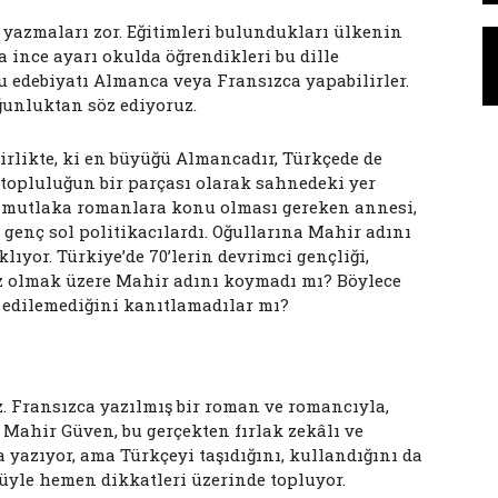
e yazmaları zor. Eğitimleri bulundukları ülkenin
a ince ayarı okulda öğrendikleri bu dille
bu edebiyatı Almanca veya Fransızca yapabilirler.
oğunluktan söz ediyoruz.
birlikte, ki en büyüğü Almancadır, Türkçede de
opluluğun bir parçası olarak sahnedeki yer
ma mutlaka romanlara konu olması gereken annesi,
 genç sol politikacılardı. Oğullarına Mahir adını
lıyor. Türkiye’de 70’lerin devrimci gençliği,
z olmak üzere Mahir adını koymadı mı? Böylece
 edilemediğini kanıtlamadılar mı?
z. Fransızca yazılmış bir roman ve romancıyla,
. Mahir Güven, bu gerçekten fırlak zekâlı ve
 yazıyor, ama Türkçeyi taşıdığını, kullandığını da
cüyle hemen dikkatleri üzerinde topluyor.