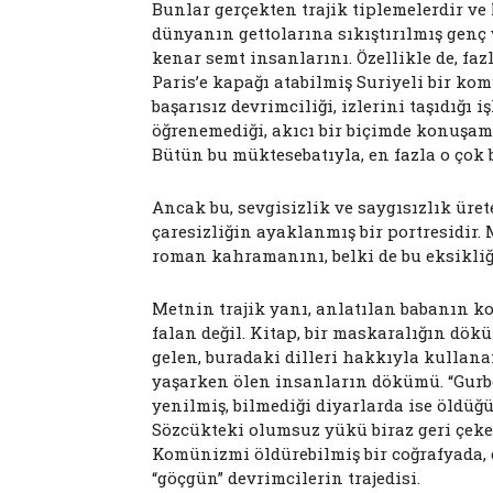
Bunlar gerçekten trajik tiplemelerdir ve
dünyanın gettolarına sıkıştırılmış genç v
kenar semt insanlarını. Özellikle de, faz
Paris’e kapağı atabilmiş Suriyeli bir kom
başarısız devrimciliği, izlerini taşıdığı i
öğrenemediği, akıcı bir biçimde konuşam
Bütün bu müktesebatıyla, en fazla o çok
Ancak bu, sevgisizlik ve saygısızlık ürete
çaresizliğin ayaklanmış bir portresidir. 
roman kahramanını, belki de bu eksikliği
Metnin trajik yanı, anlatılan babanın k
falan değil. Kitap, bir maskaralığın dökü
gelen, buradaki dilleri hakkıyla kullana
yaşarken ölen insanların dökümü. “Gurb
yenilmiş, bilmediği diyarlarda ise öld
Sözcükteki olumsuz yükü biraz geri çekere
Komünizmi öldürebilmiş bir coğrafyada, 
“göçgün” devrimcilerin trajedisi.