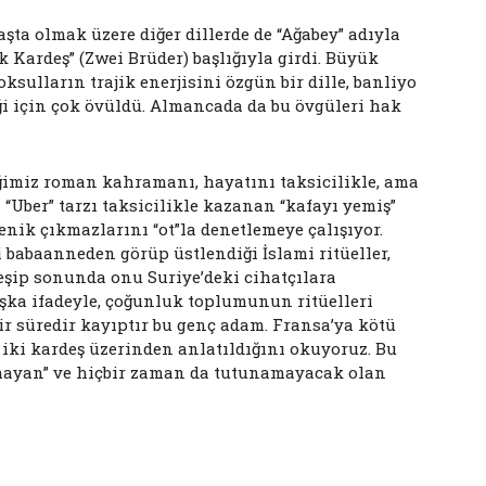
aşta olmak üzere diğer dillerde de “Ağabey” adıyla
Kardeş” (Zwei Brüder) başlığıyla girdi. Büyük
sulların trajik enerjisini özgün bir dille, banliyo
ği için çok övüldü. Almancada da bu övgüleri hak
imiz roman kahramanı, hayatını taksicilikle, ama
a “Uber” tarzı taksicilikle kazanan “kafayı yemiş”
enik çıkmazlarını “ot”la denetlemeye çalışıyor.
 babaanneden görüp üstlendiği İslami ritüeller,
şip sonunda onu Suriye’deki cihatçılara
aşka ifadeyle, çoğunluk toplumunun ritüelleri
Bir süredir kayıptır bu genç adam. Fransa’ya kötü
 iki kardeş üzerinden anlatıldığını okuyoruz. Bu
mayan” ve hiçbir zaman da tutunamayacak olan