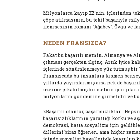
Milyonlarca kayıp ZZ’nin, içlerinden tek
çöpe atılmasının, bu tekil başarıyla mi
ilenmesinin romanı “Ağabey”. Övgü ve lane
NEDEN FRANSIZCA?
Fakat bu başarılı metnin, Almanya ve A
çıkması gerçekten ilginç. Artık iyice ka
içlerinde sönümlenmeye yüz tutmuş bir 
Fransızcada bu insanlara kısmen benzey
yıllarda yayımlanmış ama pek de başarıl
üzerine çıkabilmiş bir metnin geri planı
milyonların gündemine girmelidir ve b
xBaşarılı olanlar, başarısızlıklar… Hepsi
başarısızlıklarının yarattığı korku ve a
demokrasi, hatta sosyalizm için geldikle
dillerini biraz öğrenen, ama hiçbir zama
içinde sosyalist hayalleriyle kavrulup k