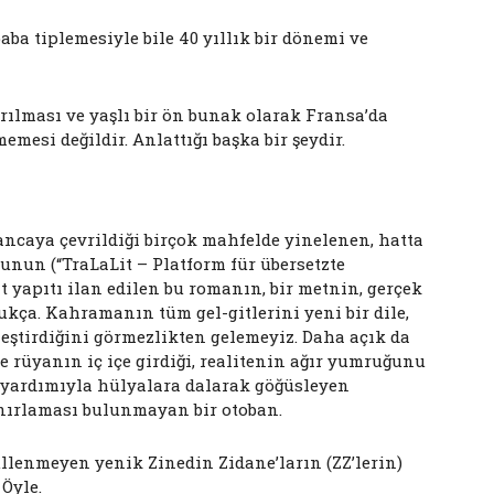
aba tiplemesiyle bile 40 yıllık bir dönemi ve
ırılması ve yaşlı bir ön bunak olarak Fransa’da
esi değildir. Anlattığı başka bir şeydir.
ancaya çevrildiği birçok mahfelde yinelenen, hatta
munun (“TraLaLit – Platform für übersetzte
at yapıtı ilan edilen bu romanın, bir metnin, gerçek
ça. Kahramanın tüm gel-gitlerini yeni bir dile,
eştirdiğini görmezlikten gelemeyiz. Daha açık da
le rüyanın iç içe girdiği, realitenin ağır yumruğunu
t” yardımıyla hülyalara dalarak göğüsleyen
ınırlaması bulunmayan bir otoban.
lenmeyen yenik Zinedin Zidane’ların (ZZ’lerin)
Öyle.