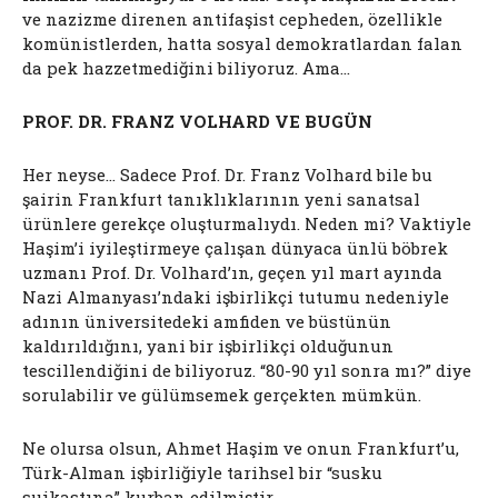
ve nazizme direnen antifaşist cepheden, özellikle
komünistlerden, hatta sosyal demokratlardan falan
da pek hazzetmediğini biliyoruz. Ama…
PROF. DR. FRANZ VOLHARD VE BUGÜN
Her neyse… Sadece Prof. Dr. Franz Volhard bile bu
şairin Frankfurt tanıklıklarının yeni sanatsal
ürünlere gerekçe oluşturmalıydı. Neden mi? Vaktiyle
Haşim’i iyileştirmeye çalışan dünyaca ünlü böbrek
uzmanı Prof. Dr. Volhard’ın, geçen yıl mart ayında
Nazi Almanyası’ndaki işbirlikçi tutumu nedeniyle
adının üniversitedeki amfiden ve büstünün
kaldırıldığını, yani bir işbirlikçi olduğunun
tescillendiğini de biliyoruz. “80-90 yıl sonra mı?” diye
sorulabilir ve gülümsemek gerçekten mümkün.
Ne olursa olsun, Ahmet Haşim ve onun Frankfurt’u,
Türk-Alman işbirliğiyle tarihsel bir “susku
suikastına” kurban edilmiştir.