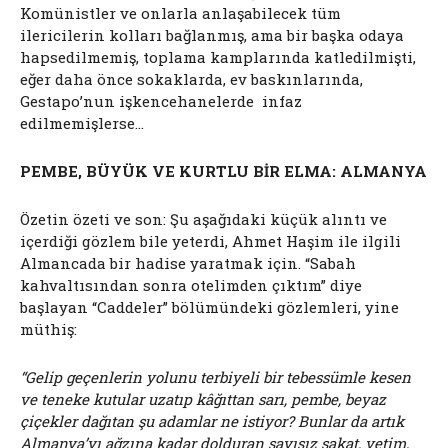
Komünistler ve onlarla anlaşabilecek tüm
ilericilerin kolları bağlanmış, ama bir başka odaya
hapsedilmemiş, toplama kamplarında katledilmişti,
eğer daha önce sokaklarda, ev baskınlarında,
Gestapo’nun işkencehanelerde
infaz
edilmemişlerse…
PEMBE, BÜYÜK VE KURTLU BİR ELMA: ALMANYA
Özetin özeti ve son: Şu aşağıdaki küçük alıntı ve
içerdiği gözlem bile yeterdi, Ahmet Haşim ile ilgili
Almancada bir hadise yaratmak için. “Sabah
kahvaltısından sonra otelimden çıktım” diye
başlayan “Caddeler” bölümündeki gözlemleri, yine
müthiş:
“Gelip geçenlerin yolunu terbiyeli bir tebessümle kesen
ve teneke kutular uzatıp kâğıttan sarı, pembe, beyaz
çiçekler dağıtan şu adamlar ne istiyor? Bunlar da artık
Almanya’yı ağzına kadar dolduran sayısız sakat, yetim,