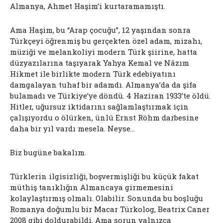
Almanya, Ahmet Haşim’i kurtaramamıştı.
Ama Haşim, bu “Arap çocuğu”, 12 yaşından sonra
Türkçeyi öğrenmiş bu gerçekten özel adam, mizahı,
müziği ve melankoliyi modern Türk şiirine, hatta
düzyazılarına taşıyarak Yahya Kemal ve Nâzım
Hikmet ile birlikte modern Türk edebiyatını
damgalayan tuhaf bir adamdı. Almanya’da da şifa
bulamadı ve Türkiye’ye döndü. 4 Haziran 1933’te öldü.
Hitler, uğursuz iktidarını sağlamlaştırmak için
çalışıyordu o ölürken, ünlü Ernst Röhm darbesine
daha bir yıl vardı mesela. Neyse…
Biz bugüne bakalım.
Türklerin ilgisizliği, boşvermişliği bu küçük fakat
müthiş tanıklığın Almancaya girmemesini
kolaylaştırmış olmalı. Olabilir. Sonunda bu boşluğu
Romanya doğumlu bir Macar Türkolog, Beatrix Caner
2008 gibi doldurabildi. Ama sorun yalnızca