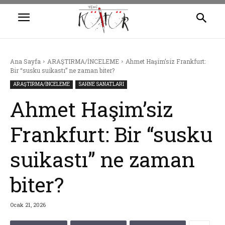
Ana Sayfa
ARAŞTIRMA/İNCELEME
Ahmet Haşim’siz Frankfurt:
Bir “susku suikastı” ne zaman biter?
ARAŞTIRMA/İNCELEME
SAHNE SANATLARI
Ahmet Haşim’siz
Frankfurt: Bir “susku
suikastı” ne zaman
biter?
Ocak 21, 2026