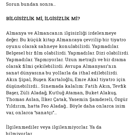
Sorun bundan sonra…
BİLGİSİZLİK Mİ, İLGİSİZLİK Mİ?
Almanya ve Almancanın ilgisizliği irdelenmeye
değer. Bu küçük kitap Almancaya çevrilip bir tiyatro
oyunu olarak sahneye konulabilirdi. Yapmadılar.
Belgesel bir film olabilirdi. Yapmadılar. Dizi olabilirdi.
Yapmadılar. Yapmıyorlar. Uzun metrajlı ve bir drama
olarak filmi çekilebilirdi. Avrupa Almanyası’nın
sanat dünyasına bu yollarla da ithal edilebilirdi.
Akın Şipal, Ruşen Kartaloğlu, Emre Akal tiyatro için
düşünebilirdi… Sinemada kalalım: Fatih Akın, Tevfik
Başer, Züli Aladağ, Kutluğ Ataman, Buket Alakuş,
Thomas Aslan, İlker Çatak, Yasemin Şamdereli, Özgür
Yıldırım, hatta Feo Aladağ… Böyle daha onlarca isim
var, onlarca “sanatçı”…
İlgilenmediler veya ilgilenmiyorlar. Ya da
bilmiyorlar.