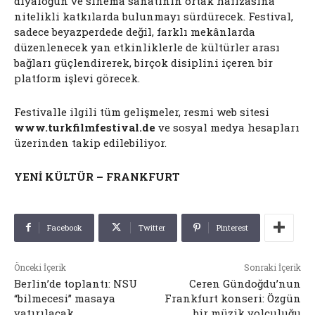
diyaloğun ve sinema sanatının ortak hafızasına
nitelikli katkılarda bulunmayı sürdürecek. Festival,
sadece beyazperdede değil, farklı mekânlarda
düzenlenecek yan etkinliklerle de kültürler arası
bağları güçlendirerek, birçok disiplini içeren bir
platform işlevi görecek.
Festivalle ilgili tüm gelişmeler, resmi web sitesi
www.turkfilmfestival.de
ve sosyal medya hesapları
üzerinden takip edilebiliyor.
YENİ KÜLTÜR – FRANKFURT
Facebook
Twitter
Pinterest
Önceki İçerik
Sonraki İçerik
Berlin’de toplantı: NSU
Ceren Gündoğdu’nun
“bilmecesi” masaya
Frankfurt konseri: Özgün
yatırılacak
bir müzik yolculuğu