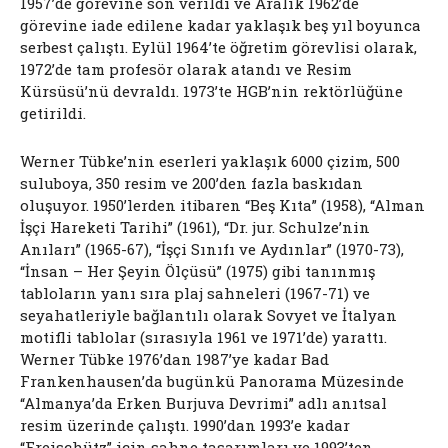
1957’de görevine son verildi ve Aralık 1962’de
görevine iade edilene kadar yaklaşık beş yıl boyunca
serbest çalıştı. Eylül 1964’te öğretim görevlisi olarak,
1972’de tam profesör olarak atandı ve Resim
Kürsüsü’nü devraldı. 1973’te HGB’nin rektörlüğüne
getirildi.
Werner Tübke’nin eserleri yaklaşık 6000 çizim, 500
suluboya, 350 resim ve 200’den fazla baskıdan
oluşuyor. 1950’lerden itibaren “Beş Kıta” (1958), “Alman
İşçi Hareketi Tarihi” (1961), “Dr. jur. Schulze’nin
Anıları” (1965-67), “İşçi Sınıfı ve Aydınlar” (1970-73),
“İnsan – Her Şeyin Ölçüsü” (1975) gibi tanınmış
tabloların yanı sıra plaj sahneleri (1967-71) ve
seyahatleriyle bağlantılı olarak Sovyet ve İtalyan
motifli tablolar (sırasıyla 1961 ve 1971’de) yarattı.
Werner Tübke 1976’dan 1987’ye kadar Bad
Frankenhausen’da bugünkü Panorama Müzesinde
“Almanya’da Erken Burjuva Devrimi” adlı anıtsal
resim üzerinde çalıştı. 1990’dan 1993’e kadar
“Freischütz” için sahne tasarımları ve 1993’ten