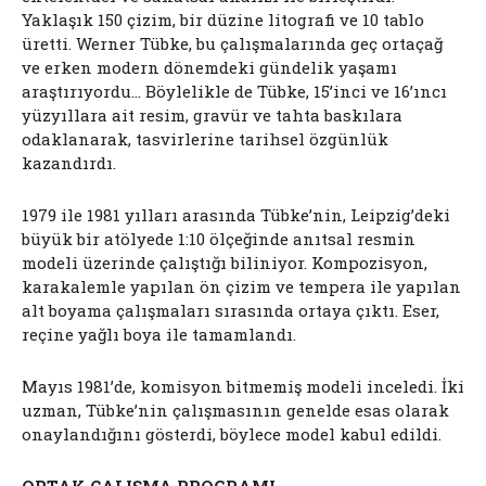
Yaklaşık 150 çizim, bir düzine litografi ve 10 tablo
üretti. Werner Tübke, bu çalışmalarında geç ortaçağ
ve erken modern dönemdeki gündelik yaşamı
araştırıyordu… Böylelikle de Tübke, 15’inci ve 16’ıncı
yüzyıllara ait resim, gravür ve tahta baskılara
odaklanarak, tasvirlerine tarihsel özgünlük
kazandırdı.
1979 ile 1981 yılları arasında Tübke’nin, Leipzig’deki
büyük bir atölyede 1:10 ölçeğinde anıtsal resmin
modeli üzerinde çalıştığı biliniyor. Kompozisyon,
karakalemle yapılan ön çizim ve tempera ile yapılan
alt boyama çalışmaları sırasında ortaya çıktı. Eser,
reçine yağlı boya ile tamamlandı.
Mayıs 1981’de, komisyon bitmemiş modeli inceledi. İki
uzman, Tübke’nin çalışmasının genelde esas olarak
onaylandığını gösterdi, böylece model kabul edildi.
ORTAK ÇALIŞMA PROGRAMI