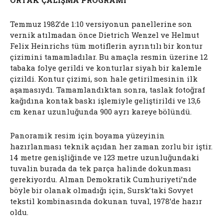
Temmuz 1982’de 1:10 versiyonun panellerine son
vernik atılmadan önce Dietrich Wenzel ve Helmut
Felix Heinrichs tüm motiflerin ayrıntılı bir kontur
çizimini tamamladılar. Bu amaçla resmin üzerine 12
tabaka folye gerildi ve konturlar siyah bir kalemle
çizildi. Kontur çizimi, son hale getirilmesinin ilk
aşamasıydı. Tamamlandıktan sonra, taslak fotoğraf
kağıdına kontak baskı işlemiyle geliştirildi ve 13,6
cm kenar uzunluğunda 900 ayrı kareye bölündü.
Panoramik resim için boyama yüzeyinin
hazırlanması teknik açıdan her zaman zorlu bir iştir.
14 metre genişliğinde ve 123 metre uzunluğundaki
tuvalin burada da tek parça halinde dokunması
gerekiyordu. Alman Demokratik Cumhuriyeti’nde
böyle bir olanak olmadığı için, Sursk’taki Sovyet
tekstil kombinasında dokunan tuval, 1978’de hazır
oldu.