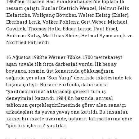
1983’ten itibaren Bad Frankenhausen’de toplam 15
ressam çalıştı. Bunlar Dietrich Wenzel, Helmut Felix
Heinrichs, Wolfgang Böttcher, Walter Heisig (Eisler),
Eberhard Lenk, Volker Pohlenz, Gert Weber, Michael
Gawlick, Thomas Holle, Edgar Lange, Paul Eisel,
Andreas Katzy, Matthias Steier, Helmut Symmangk ve
Norfried Pahler’di.
16 Ağustos 1983’te Werner Tübke, 1700 metrekareyi
aşan tuvale ilk fırça darbesini vurdu. İlk beş ay
boyunca, resmin üst kenarında gökkuşağının
sağında yer alan “Son Yargı” üzerinde iskelesinde tek
başına çalıştı. Bu süre zarfında, daha sonra
“yardımcılarına” aktaracağı gerekli tüm iş
deneyimini kazandı. 1984’ün başında, anıtsal
tablonun gerçekleştirilmesinde görev alan sanatçı
arkadaşları da yavaş yavaş ona katıldı. Bu insanlar,
ikinci bir iskele üzerinde, ustanın talimatlarına göre
“günlük işlerini” yaptılar.