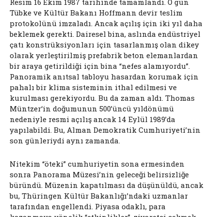
Resim 16 Ekim 1987 tarihinde tamamlandı. O gün
Tübke ve Kültür Bakanı Hoffmann devir teslim
protokolünü imzaladı. Ancak açılış için iki yıl daha
beklemek gerekti. Dairesel bina, aslında endüstriyel
çatı konstrüksiyonları için tasarlanmış olan dikey
olarak yerleştirilmiş prefabrik beton elemanlardan
bir araya getirildiği için bina “nefes alamıyordu”.
Panoramik anıtsal tabloyu hasardan korumak için
pahalı bir klima sisteminin ithal edilmesi ve
kurulması gerekiyordu. Bu da zaman aldı. Thomas
Müntzer‘in doğumunun 500’üncü yıldönümü
nedeniyle resmi açılış ancak 14 Eylül 1989’da
yapılabildi. Bu, Alman Demokratik Cumhuriyeti’nin
son günleriydi aynı zamanda.
Nitekim “öteki” cumhuriyetin sona ermesinden
sonra Panorama Müzesi’nin geleceği belirsizliğe
büründü. Müzenin kapatılması da düşünüldü, ancak
bu, Thüringen Kültür Bakanlığı’ndaki uzmanlar
tarafından engellendi. Piyasa odaklı, para
kazanmaya yönelik “etkinlikler”, ziyaretçi çekmek