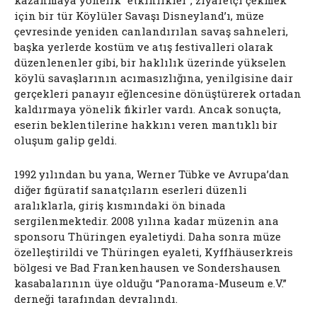
için bir tür Köylüler Savaşı Disneyland’ı, müze
çevresinde yeniden canlandırılan savaş sahneleri,
başka yerlerde kostüm ve atış festivalleri olarak
düzenlenenler gibi, bir haklılık üzerinde yükselen
köylü savaşlarının acımasızlığına, yenilgisine dair
gerçekleri panayır eğlencesine dönüştürerek ortadan
kaldırmaya yönelik fikirler vardı. Ancak sonuçta,
eserin beklentilerine hakkını veren mantıklı bir
oluşum galip geldi.
1992 yılından bu yana, Werner Tübke ve Avrupa’dan
diğer figüratif sanatçıların eserleri düzenli
aralıklarla, giriş kısmındaki ön binada
sergilenmektedir. 2008 yılına kadar müzenin ana
sponsoru Thüringen eyaletiydi. Daha sonra müze
özelleştirildi ve Thüringen eyaleti, Kyffhäuserkreis
bölgesi ve Bad Frankenhausen ve Sondershausen
kasabalarının üye olduğu “Panorama-Museum e.V.”
derneği tarafından devralındı.