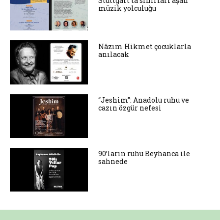
Stuttgart’ta sınırları aşan
müzik yolculuğu
Nâzım Hikmet çocuklarla
anılacak
“Jeshim”: Anadolu ruhu ve
cazın özgür nefesi
90’ların ruhu Beyhanca ile
sahnede