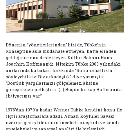
Dönemin “yöneticilerinden” biri de, Tübke’nin
konseptine asla müdahale etmeyen, hatta elinden
geldiğince onu destekleyen Kültür Bakanı Hans-
Joachim Hoffmann’dı. Nitekim Tübke 2003 yılındaki
anılarında bu bakan hakkında “Şunu rahatlıkla
söyleyebiliriz: Biz arkadaştık” diye yazmıştır:
“Dostluk yargılarımızı gölgelemez, aksine
görüşümüzü netleştirir. (…) Bugün birkaç Hoffmann‘a
ihtiyacımız var.”
1976’dan 1979’a kadar Werner Tübke kendini konu ile
ilgili araştırmalara adadı. Alman Köylüler Savaşı
üzerine geniş literatürü inceledi, araştırdı ve kendi
entelektüel ve sanatsal analizi ile birleştirdi.