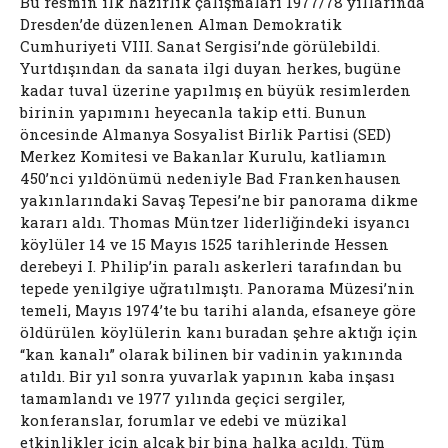
Bu resmin ilk hazırlık çalışmaları 1977/78 yıllarında
Dresden’de düzenlenen Alman Demokratik
Cumhuriyeti VIII. Sanat Sergisi’nde görülebildi.
Yurtdışından da sanata ilgi duyan herkes, bugüne
kadar tuval üzerine yapılmış en büyük resimlerden
birinin yapımını heyecanla takip etti. Bunun
öncesinde Almanya Sosyalist Birlik Partisi (SED)
Merkez Komitesi ve Bakanlar Kurulu, katliamın
450’nci yıldönümü nedeniyle Bad Frankenhausen
yakınlarındaki Savaş Tepesi’ne bir panorama dikme
kararı aldı. Thomas Müntzer liderliğindeki isyancı
köylüler 14 ve 15 Mayıs 1525 tarihlerinde Hessen
derebeyi I. Philip’in paralı askerleri tarafından bu
tepede yenilgiye uğratılmıştı. Panorama Müzesi’nin
temeli, Mayıs 1974’te bu tarihi alanda, efsaneye göre
öldürülen köylülerin kanı buradan şehre aktığı için
“kan kanalı” olarak bilinen bir vadinin yakınında
atıldı. Bir yıl sonra yuvarlak yapının kaba inşası
tamamlandı ve 1977 yılında geçici sergiler,
konferanslar, forumlar ve edebi ve müzikal
etkinlikler için alçak bir bina halka açıldı. Tüm