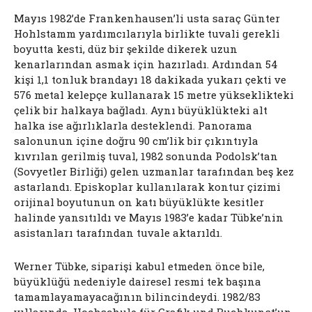
Mayıs 1982’de Frankenhausen’li usta saraç Günter
Hohlstamm yardımcılarıyla birlikte tuvali gerekli
boyutta kesti, düz bir şekilde dikerek uzun
kenarlarından asmak için hazırladı. Ardından 54
kişi 1,1 tonluk brandayı 18 dakikada yukarı çekti ve
576 metal kelepçe kullanarak 15 metre yükseklikteki
çelik bir halkaya bağladı. Aynı büyüklükteki alt
halka ise ağırlıklarla desteklendi. Panorama
salonunun içine doğru 90 cm’lik bir çıkıntıyla
kıvrılan gerilmiş tuval, 1982 sonunda Podolsk’tan
(Sovyetler Birliği) gelen uzmanlar tarafından beş kez
astarlandı. Episkoplar kullanılarak kontur çizimi
orijinal boyutunun on katı büyüklükte kesitler
halinde yansıtıldı ve Mayıs 1983’e kadar Tübke’nin
asistanları tarafından tuvale aktarıldı.
Werner Tübke, siparişi kabul etmeden önce bile,
büyüklüğü nedeniyle dairesel resmi tek başına
tamamlayamayacağının bilincindeydi. 1982/83
yıllarında, Hochschule für Grafik und Buchkunst’un